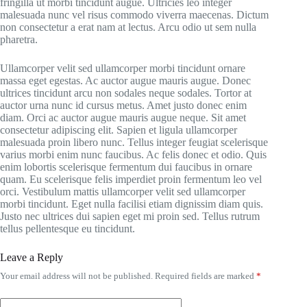
fringilla ut morbi tincidunt augue. Ultricies leo integer
malesuada nunc vel risus commodo viverra maecenas. Dictum
non consectetur a erat nam at lectus. Arcu odio ut sem nulla
pharetra.
Ullamcorper velit sed ullamcorper morbi tincidunt ornare
massa eget egestas. Ac auctor augue mauris augue. Donec
ultrices tincidunt arcu non sodales neque sodales. Tortor at
auctor urna nunc id cursus metus. Amet justo donec enim
diam. Orci ac auctor augue mauris augue neque. Sit amet
consectetur adipiscing elit. Sapien et ligula ullamcorper
malesuada proin libero nunc. Tellus integer feugiat scelerisque
varius morbi enim nunc faucibus. Ac felis donec et odio. Quis
enim lobortis scelerisque fermentum dui faucibus in ornare
quam. Eu scelerisque felis imperdiet proin fermentum leo vel
orci. Vestibulum mattis ullamcorper velit sed ullamcorper
morbi tincidunt. Eget nulla facilisi etiam dignissim diam quis.
Justo nec ultrices dui sapien eget mi proin sed. Tellus rutrum
tellus pellentesque eu tincidunt.
Leave a Reply
Your email address will not be published.
Required fields are marked
*