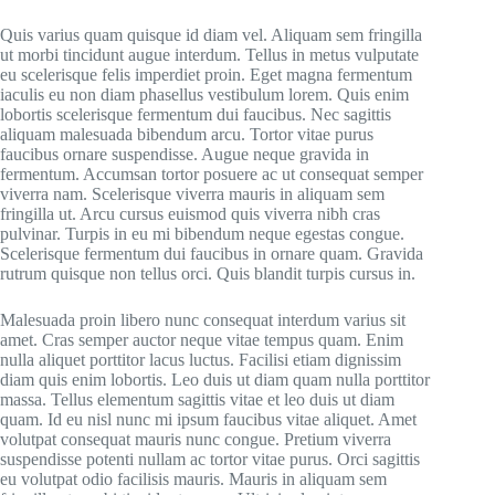
Quis varius quam quisque id diam vel. Aliquam sem fringilla
ut morbi tincidunt augue interdum. Tellus in metus vulputate
eu scelerisque felis imperdiet proin. Eget magna fermentum
iaculis eu non diam phasellus vestibulum lorem. Quis enim
lobortis scelerisque fermentum dui faucibus. Nec sagittis
aliquam malesuada bibendum arcu. Tortor vitae purus
faucibus ornare suspendisse. Augue neque gravida in
fermentum. Accumsan tortor posuere ac ut consequat semper
viverra nam. Scelerisque viverra mauris in aliquam sem
fringilla ut. Arcu cursus euismod quis viverra nibh cras
pulvinar. Turpis in eu mi bibendum neque egestas congue.
Scelerisque fermentum dui faucibus in ornare quam. Gravida
rutrum quisque non tellus orci. Quis blandit turpis cursus in.
Malesuada proin libero nunc consequat interdum varius sit
amet. Cras semper auctor neque vitae tempus quam. Enim
nulla aliquet porttitor lacus luctus. Facilisi etiam dignissim
diam quis enim lobortis. Leo duis ut diam quam nulla porttitor
massa. Tellus elementum sagittis vitae et leo duis ut diam
quam. Id eu nisl nunc mi ipsum faucibus vitae aliquet. Amet
volutpat consequat mauris nunc congue. Pretium viverra
suspendisse potenti nullam ac tortor vitae purus. Orci sagittis
eu volutpat odio facilisis mauris. Mauris in aliquam sem