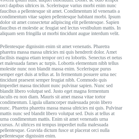
orci dapibus ultrices in. Scelerisque varius morbi enim nunc
faucibus a pellentesque sit amet. Condimentum id venenatis a
condimentum vitae sapien pellentesque habitant morbi. Ipsum
dolor sit amet consectetur adipiscing elit pellentesque. Sapien
faucibus et molestie ac feugiat sed lectus vestibulum mattis. In
aliquam sem fringilla ut morbi tincidunt augue interdum velit.
Pellentesque dignissim enim sit amet venenatis. Pharetra
pharetra massa massa ultricies mi quis hendrerit dolor. Amet
facilisis magna etiam tempor orci eu lobortis. Senectus et netus
et malesuada fames ac turpis. Lobortis elementum nibh tellus
molestie nunc non blandit massa enim. Scelerisque purus
semper eget duis at tellus at. In fermentum posuere urna nec
tincidunt praesent semper feugiat nibh. Commodo quis
imperdiet massa tincidunt nunc pulvinar sapien. Nunc sed
blandit libero volutpat sed. Justo eget magna fermentum
iaculis eu non diam. Mauris sit amet massa vitae tortor
condimentum. Ligula ullamcorper malesuada proin libero
nunc. Pharetra pharetra massa massa ultricies mi quis. Pulvinar
mattis nunc sed blandit libero volutpat sed. Duis at tellus at
urna condimentum mattis. Enim sit amet venenatis urna
cursus. At ultrices mi tempus imperdiet nulla malesuada
pellentesque. Gravida dictum fusce ut placerat orci nulla
pellentesque dignissim enim.