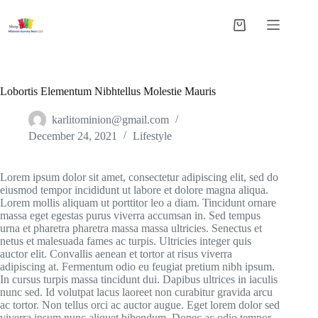
Skip
to
Shopping
content
cart
Lobortis Elementum Nibhtellus Molestie Mauris
karlitominion@gmail.com
December 24, 2021
Lifestyle
Lorem ipsum dolor sit amet, consectetur adipiscing elit, sed do
eiusmod tempor incididunt ut labore et dolore magna aliqua.
Lorem mollis aliquam ut porttitor leo a diam. Tincidunt ornare
massa eget egestas purus viverra accumsan in. Sed tempus
urna et pharetra pharetra massa massa ultricies. Senectus et
netus et malesuada fames ac turpis. Ultricies integer quis
auctor elit. Convallis aenean et tortor at risus viverra
adipiscing at. Fermentum odio eu feugiat pretium nibh ipsum.
In cursus turpis massa tincidunt dui. Dapibus ultrices in iaculis
nunc sed. Id volutpat lacus laoreet non curabitur gravida arcu
ac tortor. Non tellus orci ac auctor augue. Eget lorem dolor sed
viverra ipsum nunc aliquet bibendum. Donec ac odio tempor